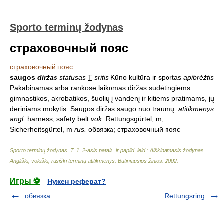
Sporto terminų žodynas
страxовочный пояс
страxовочный пояс
saugos
diržas
statusas
T
sritis
Kūno kultūra ir sportas
apibrėžtis
Pakabinamas arba rankose laikomas diržas sudėtingiems
gimnastikos, akrobatikos, šuolių į vandenį ir kitiems pratimams, jų
deriniams mokytis. Saugos diržas saugo nuo traumų.
atitikmenys
:
angl.
harness; safety belt
vok.
Rettungsgürtel, m;
Sicherheitsgürtel, m
rus.
обвязка; страxовочный пояс
Sporto terminų žodynas. T. 1. 2-asis patais. ir papild. leid.: Aiškinamasis žodynas.
Angliški, vokiški, rusiški terminų atitikmenys. Būtiniausios žinios
.
2002
.
Игры ⚽
Нужен реферат?
обвязка
Rettungsring