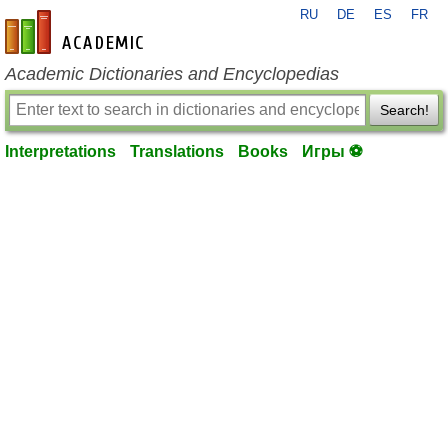
RU
DE
ES
FR
en-academic.com
Academic Dictionaries and Encyclopedias
Search!
Interpretations
Translations
Books
Игры ⚽