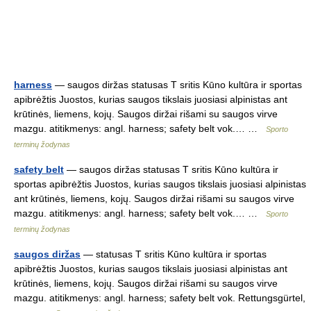
harness
— saugos diržas statusas T sritis Kūno kultūra ir sportas
apibrėžtis Juostos, kurias saugos tikslais juosiasi alpinistas ant
krūtinės, liemens, kojų. Saugos diržai rišami su saugos virve
mazgu. atitikmenys: angl. harness; safety belt vok.… …
Sporto
terminų žodynas
safety belt
— saugos diržas statusas T sritis Kūno kultūra ir
sportas apibrėžtis Juostos, kurias saugos tikslais juosiasi alpinistas
ant krūtinės, liemens, kojų. Saugos diržai rišami su saugos virve
mazgu. atitikmenys: angl. harness; safety belt vok.… …
Sporto
terminų žodynas
saugos diržas
— statusas T sritis Kūno kultūra ir sportas
apibrėžtis Juostos, kurias saugos tikslais juosiasi alpinistas ant
krūtinės, liemens, kojų. Saugos diržai rišami su saugos virve
mazgu. atitikmenys: angl. harness; safety belt vok. Rettungsgürtel,