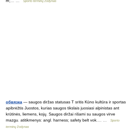
m;… …
Sporto terminų žodynas
обвязка
— saugos diržas statusas T sritis Kūno kultūra ir sportas
apibrėžtis Juostos, kurias saugos tikslais juosiasi alpinistas ant
krūtinės, liemens, kojų. Saugos diržai rišami su saugos virve
mazgu. atitikmenys: angl. harness; safety belt vok.… …
Sporto
terminų žodynas