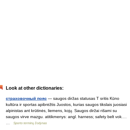
Look at other dictionaries:
страxовочный пояс
— saugos diržas statusas T sritis Kūno
kultūra ir sportas apibrėžtis Juostos, kurias saugos tikslais juosiasi
alpinistas ant krūtinės, liemens, kojų. Saugos diržai rišami su
saugos virve mazgu. atitikmenys: angl. harness; safety belt vok.…
…
Sporto terminų žodynas