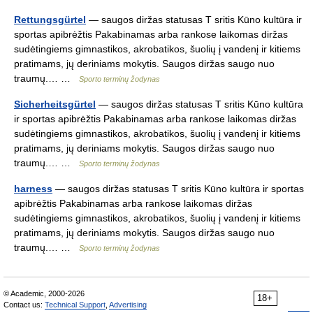
Rettungsgürtel
— saugos diržas statusas T sritis Kūno kultūra ir
sportas apibrėžtis Pakabinamas arba rankose laikomas diržas
sudėtingiems gimnastikos, akrobatikos, šuolių į vandenį ir kitiems
pratimams, jų deriniams mokytis. Saugos diržas saugo nuo
traumų.… …
Sporto terminų žodynas
Sicherheitsgürtel
— saugos diržas statusas T sritis Kūno kultūra
ir sportas apibrėžtis Pakabinamas arba rankose laikomas diržas
sudėtingiems gimnastikos, akrobatikos, šuolių į vandenį ir kitiems
pratimams, jų deriniams mokytis. Saugos diržas saugo nuo
traumų.… …
Sporto terminų žodynas
harness
— saugos diržas statusas T sritis Kūno kultūra ir sportas
apibrėžtis Pakabinamas arba rankose laikomas diržas
sudėtingiems gimnastikos, akrobatikos, šuolių į vandenį ir kitiems
pratimams, jų deriniams mokytis. Saugos diržas saugo nuo
traumų.… …
Sporto terminų žodynas
© Academic, 2000-2026
18+
Contact us:
Technical Support
,
Advertising